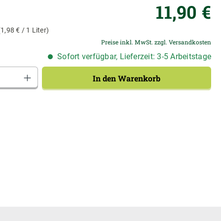
Re
11,90 €
(1,98 € / 1 Liter)
Preise inkl. MwSt. zzgl. Versandkosten
Sofort verfügbar, Lieferzeit: 3-5 Arbeitstage
Anzahl: Gib den gewünschten Wert ein od
In den Warenkorb