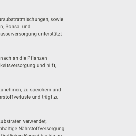
ultursubstratmischungen, sowie
en, Bonsai und
Wasserversorgung unterstützt
nach an die Pflanzen
keitsversorgung und hilft,
fzunehmen, zu speichern und
rstoffverluste und trägt zu
substraten verwendet,
chhaltige Nährstoffversorgung
indlichen Bonsai bis hin zu