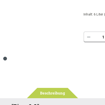
Inhalt:
6 Liter
Produkt 
Beschreibung