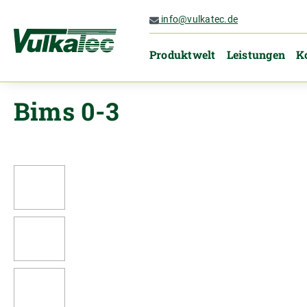
 Hauptinhalt springen
Zur Suche springen
Zur Hauptnavigation springen
info@vulkatec.de
Produktwelt
Leistungen
K
Bims 0-3
Bildergalerie überspringen