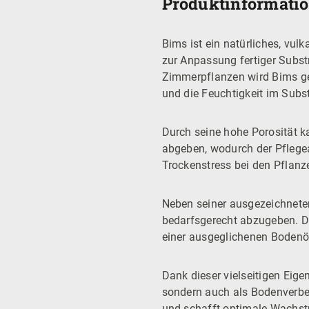
Produktinformatio
Bims ist ein natürliches, vul
zur Anpassung fertiger Subst
Zimmerpflanzen wird Bims ges
und die Feuchtigkeit im Subst
Durch seine hohe Porosität
abgeben, wodurch der Pflegeau
Trockenstress bei den Pflanz
Neben seiner ausgezeichneten
bedarfsgerecht abzugeben. Dad
einer ausgeglichenen Bodenök
Dank dieser vielseitigen Eige
sondern auch als Bodenverbes
und schafft optimale Wachst