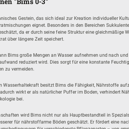
nen "Bims 0-3"
kanisches Gestein, das sich ideal zur Kreation individueller K
ratmischungen eignet. Besonders in den Bereichen Sukkulent
chätzt, da er durch seine feine Struktur eine gleichmäßige 
rat über längere Zeit speichert.
 kann Bims große Mengen an Wasser aufnehmen und nach und 
fwand reduziert wird. Dies sorgt für eine konstante Feuchtig
en zu vermeiden.
 Wasserhaltekraft besitzt Bims die Fähigkeit, Nährstoffe au
urch wirkt er als natürlicher Puffer im Boden, verhindert Näh
ologie bei.
nschaften wird Bims nicht nur als Hauptbestandteil in Spezial
serer für nährstoffarme Böden geschätzt. Er fördert eine na
umsbedingungen für verschiedenste Pflanzenarten – von empf