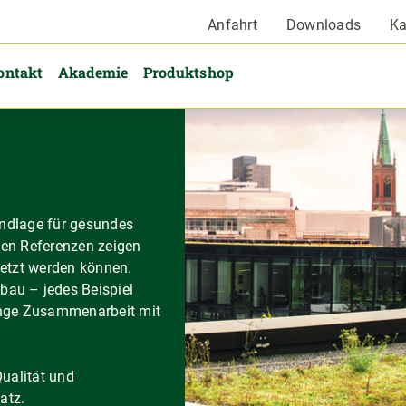
Anfahrt
Downloads
Ka
ontakt
Akademie
Produktshop
undlage für gesundes
en Referenzen zeigen
esetzt werden können.
au – jedes Beispiel
enge Zusammenarbeit mit
Qualität und
atz.