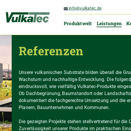
 Hauptinhalt springen
Zur Suche springen
Zur Hauptnavigation springen
info@vulkatec.de
Produktwelt
Leistungen
K
Referenzen
Unsere vulkanischen Substrate bilden überall die Gr
Wachstum und nachhaltige Entwicklung. Die folgend
eindrucksvoll, wie vielfältig Vulkatec-Produkte eing
Ob Dachbegrünung, Baumstandort oder Landschaftsb
dokumentiert die fachgerechte Umsetzung und die 
Planern, Bauunternehmen und Kommunen.
Die gezeigten Projekte stehen stellvertretend für die 
Zuverlässigkeit unserer Produkte im praktischen Eins