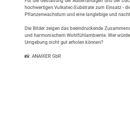
Für die Gestaltung der Außenanlagen und der D
hochwertigen Vulkatec-Substrate zum Einsatz - di
Pflanzenwachstum und eine langlebige und nachh
Die Bilder zeigen das beeindruckende Zusammensp
und harmonischem Wohlfühlambiente. Wer würde s
Umgebung nicht gut erholen können?
📸: ANAIKER GbR
Bildergalerie überspringen