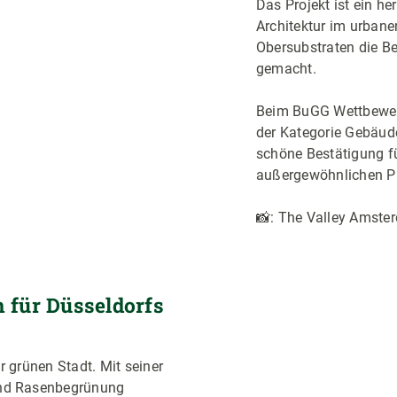
Das Projekt ist ein h
Architektur im urban
Obersubstraten die B
gemacht.
Beim BuGG Wettbewer
der Kategorie Gebäud
schöne Bestätigung fü
außergewöhnlichen Pr
📸: The Valley Amste
 für Düsseldorfs
Bildergalerie überspring
r grünen Stadt. Mit seiner
und Rasenbegrünung