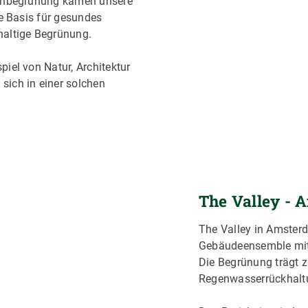
achbegrünung kamen unsere
e Basis für gesundes
altige Begrünung.
iel von Natur, Architektur
ich in einer solchen
The Valley -
The Valley in Amsterd
Gebäudeensemble mit 
Die Begrünung trägt z
Regenwasserrückhaltun