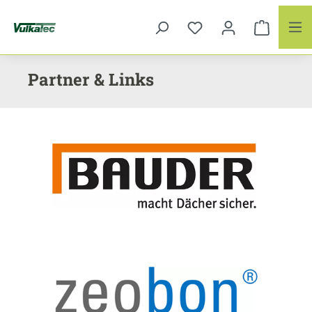
Zum Hauptinhalt springen
Partner & Links