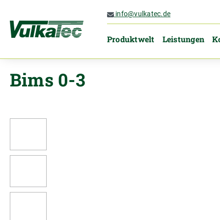
 Hauptinhalt springen
Zur Suche springen
Zur Hauptnavigation springen
info@vulkatec.de
Produktwelt
Leistungen
K
Bims 0-3
Bildergalerie überspringen