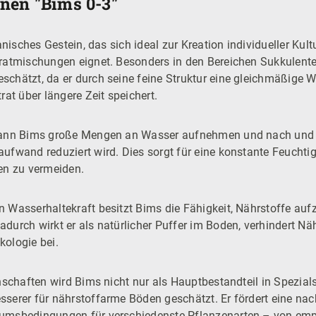
nen "Bims 0-3"
kanisches Gestein, das sich ideal zur Kreation individueller K
ratmischungen eignet. Besonders in den Bereichen Sukkulent
chätzt, da er durch seine feine Struktur eine gleichmäßige 
rat über längere Zeit speichert.
 kann Bims große Mengen an Wasser aufnehmen und nach und 
fwand reduziert wird. Dies sorgt für eine konstante Feuchtig
en zu vermeiden.
 Wasserhaltekraft besitzt Bims die Fähigkeit, Nährstoffe au
urch wirkt er als natürlicher Puffer im Boden, verhindert Näh
ologie bei.
nschaften wird Bims nicht nur als Hauptbestandteil in Spezial
serer für nährstoffarme Böden geschätzt. Er fördert eine na
umsbedingungen für verschiedenste Pflanzenarten – von empf