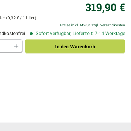
Re
319,90 €
ter
(0,32 € / 1 Liter)
Preise inkl. MwSt. zzgl. Versandkosten
dkostenfrei
Sofort verfügbar, Lieferzeit: 7-14 Werktage
Anzahl: Gib den gewünschten Wert ein od
In den Warenkorb