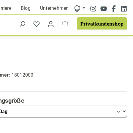
rriere
Blog
Unternehmen
Privatkundenshop
mmer:
18012000
auswählen
ngsgröße