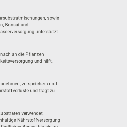
ultursubstratmischungen, sowie
en, Bonsai und
Wasserversorgung unterstützt
nach an die Pflanzen
keitsversorgung und hilft,
fzunehmen, zu speichern und
rstoffverluste und trägt zu
substraten verwendet,
chhaltige Nährstoffversorgung
indlichen Bonsai bis hin zu