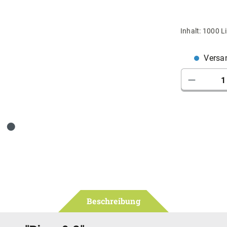
Inhalt:
1000 Li
Versan
Produkt 
Beschreibung