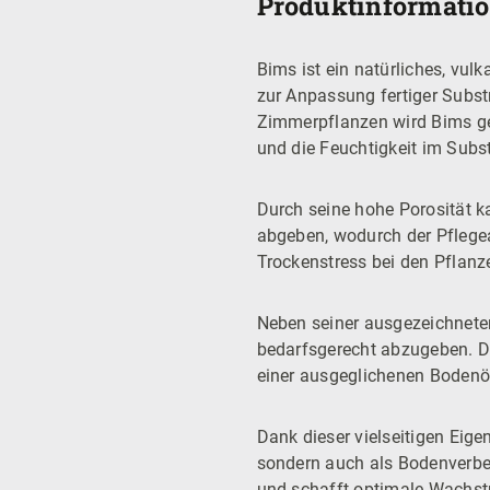
Produktinformatio
Bims ist ein natürliches, vul
zur Anpassung fertiger Subst
Zimmerpflanzen wird Bims ges
und die Feuchtigkeit im Subst
Durch seine hohe Porosität
abgeben, wodurch der Pflegeau
Trockenstress bei den Pflanz
Neben seiner ausgezeichneten
bedarfsgerecht abzugeben. Dad
einer ausgeglichenen Bodenök
Dank dieser vielseitigen Eige
sondern auch als Bodenverbes
und schafft optimale Wachst