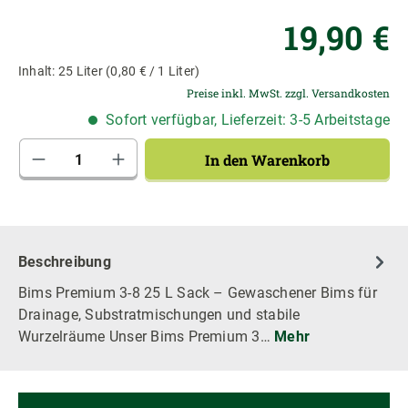
Re
19,90 €
Inhalt:
25 Liter
(0,80 € / 1 Liter)
Preise inkl. MwSt. zzgl. Versandkosten
Sofort verfügbar, Lieferzeit: 3-5 Arbeitstage
Produkt Anzahl: Gib den gewünschten Wert 
In den Warenkorb
Beschreibung
Bims Premium 3-8 25 L Sack – Gewaschener Bims für
Drainage, Substratmischungen und stabile
Wurzelräume Unser Bims Premium 3…
Mehr