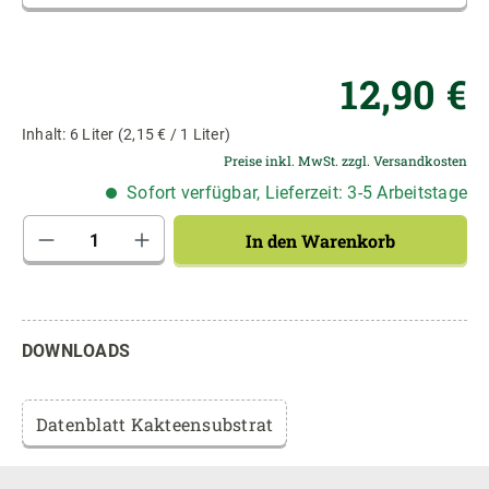
Re
12,90 €
Inhalt:
6 Liter
(2,15 € / 1 Liter)
Preise inkl. MwSt. zzgl. Versandkosten
Sofort verfügbar, Lieferzeit: 3-5 Arbeitstage
Produkt Anzahl: Gib den gewünschten Wert 
In den Warenkorb
DOWNLOADS
Datenblatt Kakteensubstrat