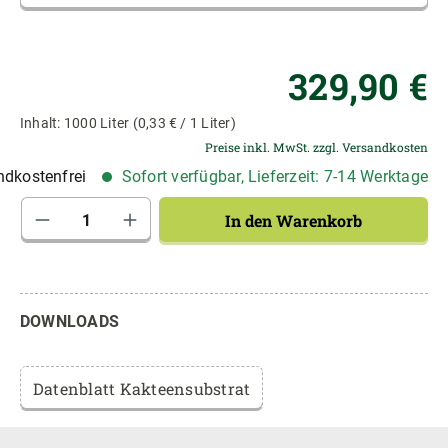
Re
329,90 €
Inhalt:
1000 Liter
(0,33 € / 1 Liter)
Preise inkl. MwSt. zzgl. Versandkosten
dkostenfrei
Sofort verfügbar, Lieferzeit: 7-14 Werktage
Produkt Anzahl: Gib den gewünschten Wert 
In den Warenkorb
DOWNLOADS
Datenblatt Kakteensubstrat