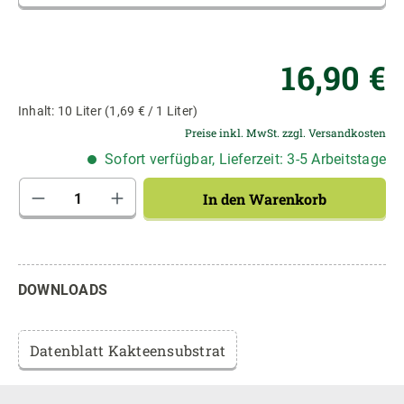
Re
16,90 €
Inhalt:
10 Liter
(1,69 € / 1 Liter)
Preise inkl. MwSt. zzgl. Versandkosten
Sofort verfügbar, Lieferzeit: 3-5 Arbeitstage
Produkt Anzahl: Gib den gewünschten Wert 
In den Warenkorb
DOWNLOADS
Datenblatt Kakteensubstrat