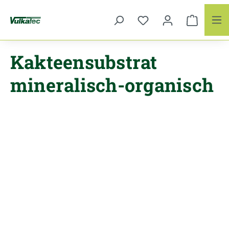
Zum Hauptinhalt springen
Kakteensubstrat
mineralisch-organisch
Bildergalerie überspringen