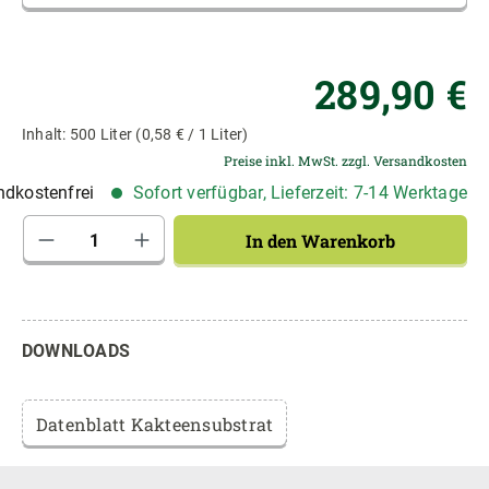
Re
289,90 €
Inhalt:
500 Liter
(0,58 € / 1 Liter)
Preise inkl. MwSt. zzgl. Versandkosten
dkostenfrei
Sofort verfügbar, Lieferzeit: 7-14 Werktage
Produkt Anzahl: Gib den gewünschten Wert 
In den Warenkorb
DOWNLOADS
Datenblatt Kakteensubstrat