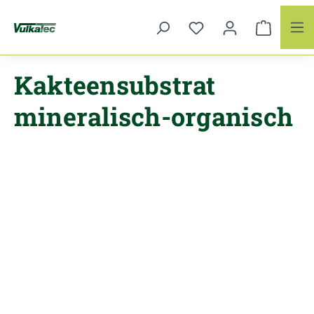
Zum Hauptinhalt springen
Kakteensubstrat
mineralisch-organisch
Bildergalerie überspringen