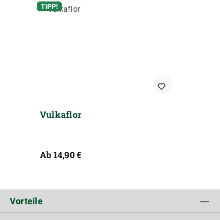
TIPP!
Vulkaflor
Regulärer Preis:
Ab
14,90 €
Vorteile