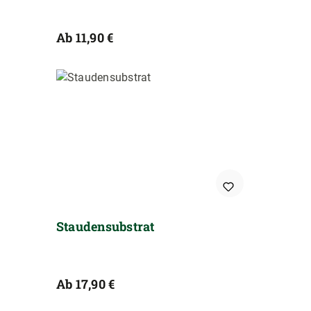
Regulärer Preis:
Ab
11,90 €
Staudensubstrat
Regulärer Preis:
Ab
17,90 €