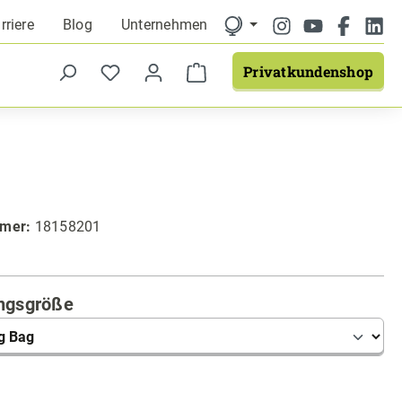
rriere
Blog
Unternehmen
Privatkundenshop
mmer:
18158201
auswählen
ngsgröße