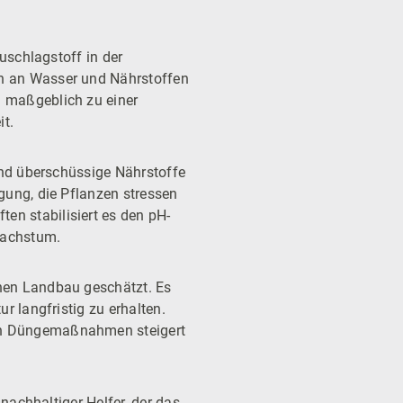
Zuschlagstoff in der
en an Wasser und Nährstoffen
h maßgeblich zu einer
it.
 und überschüssige Nährstoffe
gung, die Pflanzen stressen
en stabilisiert es den pH-
wachstum.
chen Landbau geschätzt. Es
r langfristig zu erhalten.
von Düngemaßnahmen steigert
 nachhaltiger Helfer, der das