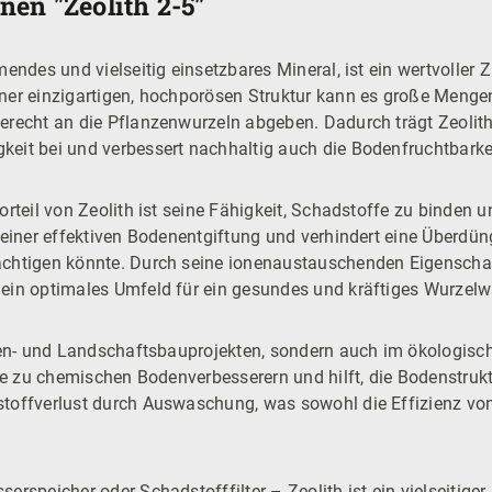
en "Zeolith 2-5"
mendes und vielseitig einsetzbares Mineral, ist ein wertvoller 
iner einzigartigen, hochporösen Struktur kann es große Meng
erecht an die Pflanzenwurzeln abgeben. Dadurch trägt Zeolit
eit bei und verbessert nachhaltig auch die Bodenfruchtbarke
orteil von Zeolith ist seine Fähigkeit, Schadstoffe zu binden
 einer effektiven Bodenentgiftung und verhindert eine Überdün
chtigen könnte. Durch seine ionenaustauschenden Eigenschaft
 ein optimales Umfeld für ein gesundes und kräftiges Wurzel
rten- und Landschaftsbauprojekten, sondern auch im ökologis
ive zu chemischen Bodenverbesserern und hilft, die Bodenstruktu
stoffverlust durch Auswaschung, was sowohl die Effizienz 
rspeicher oder Schadstofffilter – Zeolith ist ein vielseitiger,