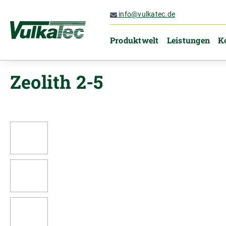
 Hauptinhalt springen
Zur Suche springen
Zur Hauptnavigation springen
info@vulkatec.de
Produktwelt
Leistungen
K
Zeolith 2-5
Bildergalerie überspringen