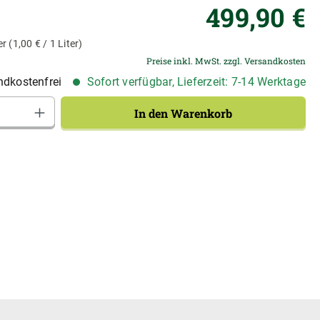
Re
499,90 €
er
(1,00 € / 1 Liter)
Preise inkl. MwSt. zzgl. Versandkosten
dkostenfrei
Sofort verfügbar, Lieferzeit: 7-14 Werktage
Anzahl: Gib den gewünschten Wert ein od
In den Warenkorb