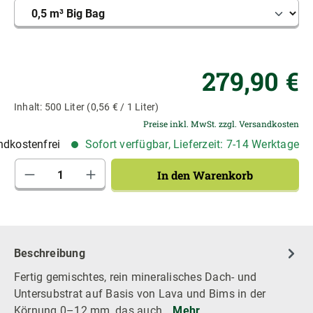
Re
279,90 €
Inhalt:
500 Liter
(0,56 € / 1 Liter)
Preise inkl. MwSt. zzgl. Versandkosten
dkostenfrei
Sofort verfügbar, Lieferzeit: 7-14 Werktage
Produkt Anzahl: Gib den gewünschten Wert 
In den Warenkorb
Beschreibung
Fertig gemischtes, rein mineralisches Dach- und
Untersubstrat auf Basis von Lava und Bims in der
Körnung 0–12 mm, das auch…
Mehr