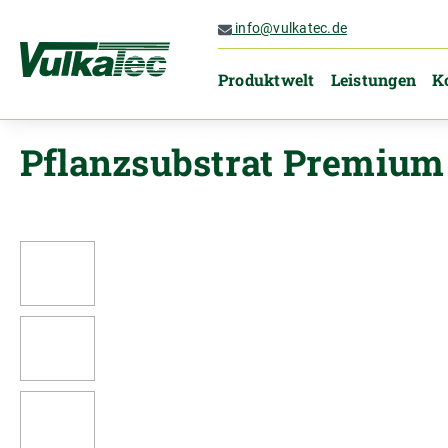
 Hauptinhalt springen
Zur Suche springen
Zur Hauptnavigation springen
info@vulkatec.de
Produktwelt
Leistungen
K
Pflanzsubstrat Premium
Bildergalerie überspringen