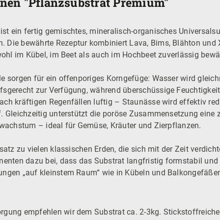
nen "Pflanzsubstrat Premium"
t ein fertig gemischtes, mineralisch-organisches Universalsubs
 Die bewährte Rezeptur kombiniert Lava, Bims, Blähton und Xy
owohl im Kübel, im Beet als auch im Hochbeet zuverlässig bewä
le sorgen für ein offenporiges Korngefüge: Wasser wird gleich
fsgerecht zur Verfügung, während überschüssige Feuchtigkeit
ch kräftigen Regenfällen luftig – Staunässe wird effektiv red
f. Gleichzeitig unterstützt die poröse Zusammensetzung eine
enwachstum – ideal für Gemüse, Kräuter und Zierpflanzen.
satz zu vielen klassischen Erden, die sich mit der Zeit verdich
nenten dazu bei, dass das Substrat langfristig formstabil und 
zungen „auf kleinstem Raum“ wie in Kübeln und Balkongefäße
rgung empfehlen wir dem Substrat ca. 2-3kg. Stickstoffreich