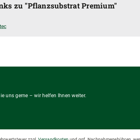
nks zu "Pflanzsubstrat Premium"
tec
e uns gerne – wir helfen Ihnen weiter.
Mehrwertsteuer zzgl.
Versandkosten
und ggf. Nachnahmegebühren, wen