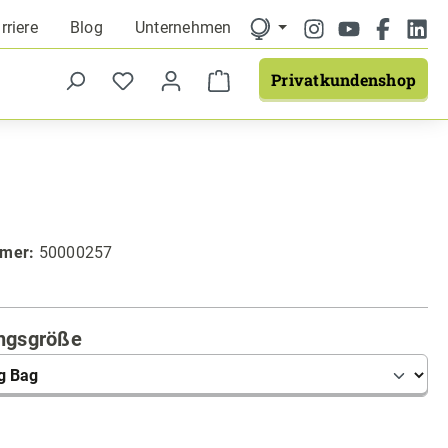
rriere
Blog
Unternehmen
Privatkundenshop
mmer:
50000257
auswählen
ngsgröße