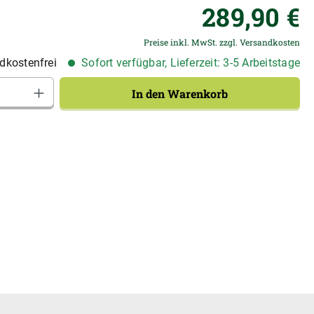
Re
289,90 €
Preise inkl. MwSt. zzgl. Versandkosten
dkostenfrei
Sofort verfügbar, Lieferzeit: 3-5 Arbeitstage
Anzahl: Gib den gewünschten Wert ein od
In den Warenkorb