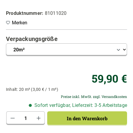
Produktnummer:
81011020
Merken
auswählen
Verpackungsgröße
Re
59,90 €
Inhalt:
20 m²
(3,00 € / 1 m²)
Preise inkl. MwSt. zzgl. Versandkosten
Sofort verfügbar, Lieferzeit: 3-5 Arbeitstage
Produkt Anzahl: Gib den gewünschten Wert 
In den Warenkorb