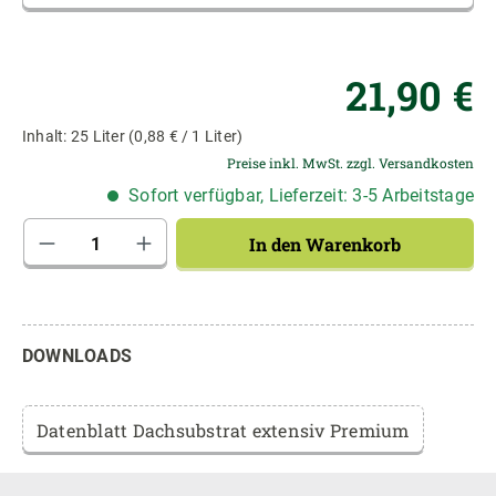
Re
21,90 €
Inhalt:
25 Liter
(0,88 € / 1 Liter)
Preise inkl. MwSt. zzgl. Versandkosten
Sofort verfügbar, Lieferzeit: 3-5 Arbeitstage
Produkt Anzahl: Gib den gewünschten Wert 
In den Warenkorb
DOWNLOADS
Datenblatt Dachsubstrat extensiv Premium