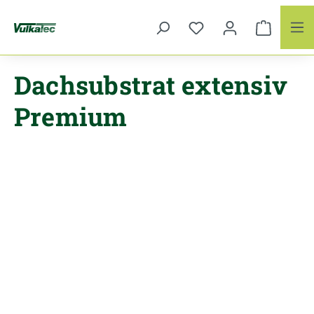
Zum Hauptinhalt springen
Dachsubstrat extensiv
Premium
Bildergalerie überspringen