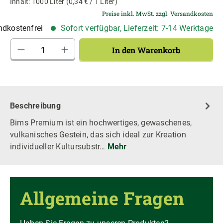
Inhalt:
1000 Liter
(0,34 € / 1 Liter)
Preise inkl. MwSt. zzgl. Versandkosten
dkostenfrei
Sofort verfügbar, Lieferzeit: 7-14 Werktage
Produkt Anzahl: Gib den gewünschten Wert 
In den Warenkorb
Beschreibung
Bims Premium ist ein hochwertiges, gewaschenes,
vulkanisches Gestein, das sich ideal zur Kreation
individueller Kultursubstr…
Mehr
Allgemeine Fragen