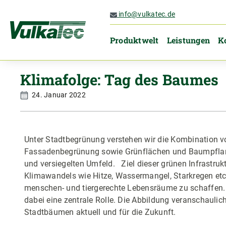
 Hauptinhalt springen
Zur Suche springen
Zur Hauptnavigation springen
info@vulkatec.de
Produktwelt
Leistungen
K
Klimafolge: Tag des Baumes
24. Januar 2022
Unter Stadtbegrünung verstehen wir die Kombination vo
Fassadenbegrünung sowie Grünflächen und Baumpfla
und versiegelten Umfeld. Ziel dieser grünen Infrastruk
Klimawandels wie Hitze, Wassermangel, Starkregen et
menschen- und tiergerechte Lebensräume zu schaffen.
dabei eine zentrale Rolle. Die Abbildung veranschaulic
Stadtbäumen aktuell und für die Zukunft.