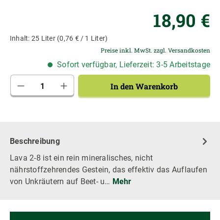
Re
18,90 €
Inhalt:
25 Liter
(0,76 € / 1 Liter)
Preise inkl. MwSt. zzgl. Versandkosten
Sofort verfügbar, Lieferzeit: 3-5 Arbeitstage
Produkt Anzahl: Gib den gewünschten Wert 
In den Warenkorb
Beschreibung
Lava 2-8 ist ein rein mineralisches, nicht
nährstoffzehrendes Gestein, das effektiv das Auflaufen
von Unkräutern auf Beet- u…
Mehr